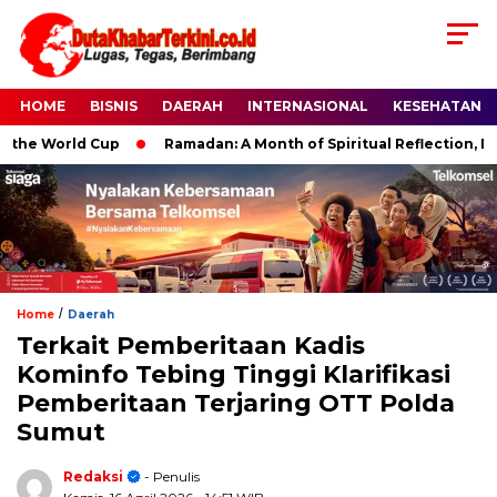
HOME
BISNIS
DAERAH
INTERNASIONAL
KESEHATAN
e World Cup
Ramadan: A Month of Spiritual Reflection, Devoti
/
Home
Daerah
Terkait Pemberitaan Kadis
Kominfo Tebing Tinggi Klarifikasi
Pemberitaan Terjaring OTT Polda
Sumut
Redaksi
- Penulis