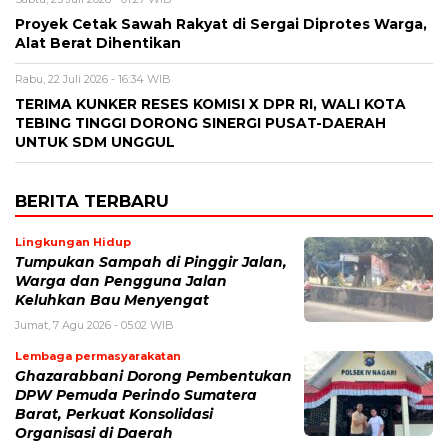
Proyek Cetak Sawah Rakyat di Sergai Diprotes Warga,
Alat Berat Dihentikan
Rabu, 22 Juli 2026 - 16:34 WIB
TERIMA KUNKER RESES KOMISI X DPR RI, WALI KOTA
TEBING TINGGI DORONG SINERGI PUSAT-DAERAH
UNTUK SDM UNGGUL
BERITA TERBARU
Lingkungan Hidup
Tumpukan Sampah di Pinggir Jalan,
Warga dan Pengguna Jalan
Keluhkan Bau Menyengat
Jumat, 7 Agu 2026 - 05:02 WIB
Lembaga permasyarakatan
Ghazarabbani Dorong Pembentukan
DPW Pemuda Perindo Sumatera
Barat, Perkuat Konsolidasi
Organisasi di Daerah