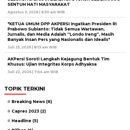
SENTUH HATI MASYARAKAT
Agustus 3, 2026 | 6:30 am WIB
*KETUA UMUM DPP AKPERSI Ingatkan Presiden RI
Prabowo Subianto: Tidak Semua Wartawan,
Jurnalis, dan Media Adalah “Londo Ireng”, Masih
Banyak Insan Pers yang Nasionalis dan Idealis*
Juli 25, 2026 | 8:13 am WIB
AKPersi Soroti Langkah Kejagung Bentuk Tim
Khusus: Ujian Integritas Korps Adhyaksa
Juli 22, 2026 | 7:04 am WIB
TOPIK TERKINI
Breaking News
(6)
Capres 2023
(2)
Headline
(5)