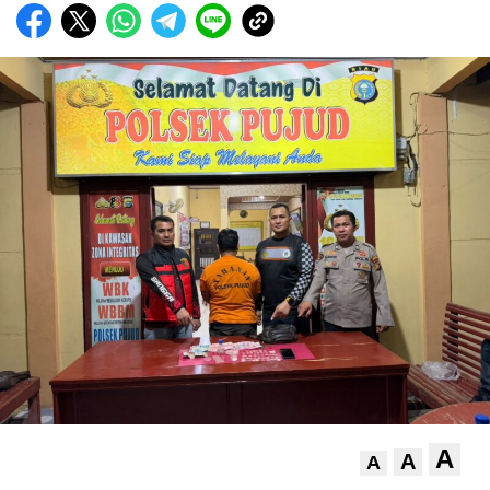
A
A
A