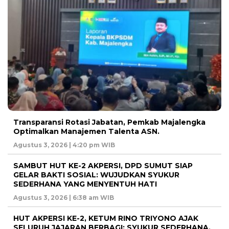
Transparansi Rotasi Jabatan, Pemkab Majalengka
Optimalkan Manajemen Talenta ASN.
Agustus 3, 2026 | 4:20 pm WIB
SAMBUT HUT KE-2 AKPERSI, DPD SUMUT SIAP
GELAR BAKTI SOSIAL: WUJUDKAN SYUKUR
SEDERHANA YANG MENYENTUH HATI
Agustus 3, 2026 | 6:38 am WIB
HUT AKPERSI KE-2, KETUM RINO TRIYONO AJAK
SELURUH JAJARAN BERBAGI: SYUKUR SEDERHANA,