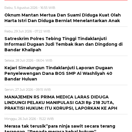
Rabu, 5 Agustus 2026 - 16:55 WIB
Oknum Mantan Mertua Dan Suami Diduga Kuat Olah
Harta Istri Dan Diduga Berniat Menelantarkan Anak
Rabu, 29 Juli 2026 - 07:22 WIB
Satreskrim Polres Tebing Tinggi Tindaklanjuti
Informasi Dugaan Judi Tembak Ikan dan Dingdong di
Bandar Khalipah
Selasa, 28 Juli 2026 - 06:04 WIB
Kejari Simalungun Tindaklanjuti Laporan Dugaan
Penyelewengan Dana BOS SMP Al Washliyah 40
Bandar Huluan
Senin, 27 Juli 2026 - 09:15 WIB
MANAJEMEN RS PRIMA MEDICA LARAS DIDUGA
LINDUNGI PELAKU MANIPULASI GAJI Rp 218 JUTA,
PRAKTISI HUKUM: ITU KORUPSI, LAPORKAN KE APH
Minggu, 26 Juli 2026 - 15:22 WIB
Merasa tak terusik”para ninja sawit secara terang
terangan. “Penada merasa kebal hukum”