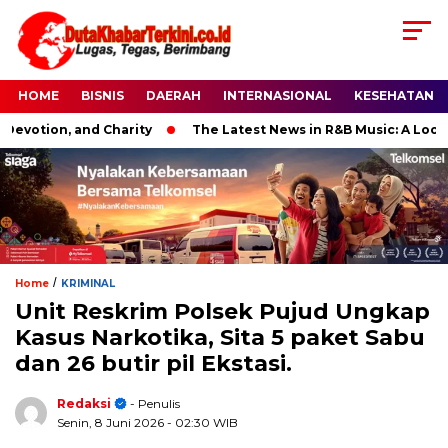
HOME
BISNIS
DAERAH
INTERNASIONAL
KESEHATAN
tion, and Charity
The Latest News in R&B Music: A Look at S
/
Home
KRIMINAL
Unit Reskrim Polsek Pujud Ungkap
Kasus Narkotika, Sita 5 paket Sabu
dan 26 butir pil Ekstasi.
Redaksi
- Penulis
Senin, 8 Juni 2026
- 02:30 WIB